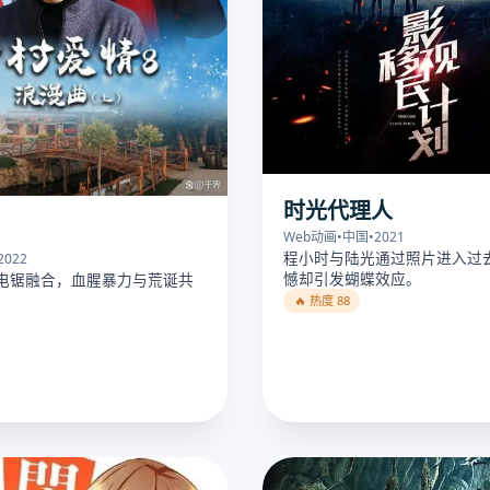
时光代理人
Web动画
•
中国
•
2021
程小时与陆光通过照片进入过
2022
憾却引发蝴蝶效应。
电锯融合，血腥暴力与荒诞共
🔥 热度 88