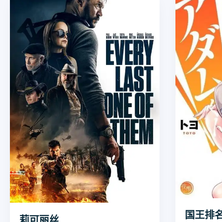
国王排
莉可丽丝