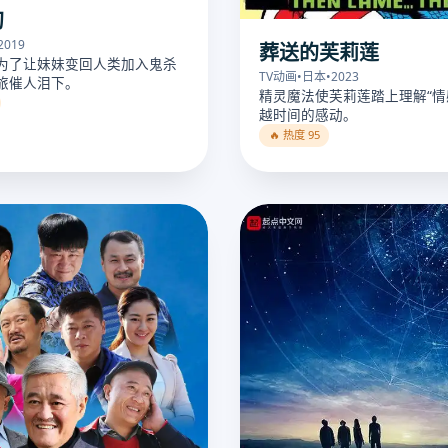
刃
2019
葬送的芙莉莲
为了让妹妹变回人类加入鬼杀
TV动画
•
日本
•
2023
旅催人泪下。
精灵魔法使芙莉莲踏上理解“情
越时间的感动。
🔥 热度 95