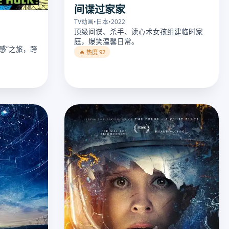
间谍过家家
TV动画
•
日本
•
2022
顶级间谍、杀手、读心术女孩组建临时家
庭，爆笑温馨日常。
感”之旅，跨
🔥 热度 92