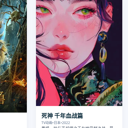
死神 千年血战篇
TV动画
•
日本
•
2022