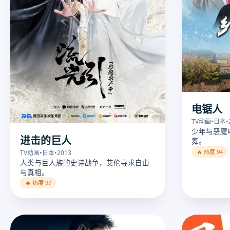
电锯人
TV动画
•
日本
•
少年与恶魔
进击的巨人
舞。
🔥 热度 94
TV动画
•
日本
•
2013
人类与巨人族的史诗战争，艾伦寻求自由
与真相。
🔥 热度 97