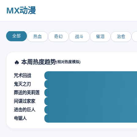
MX动漫
全部
热血
奇幻
战斗
催泪
治愈
🔥 本周热度趋势
(相对热度模拟)
咒术回战
鬼灭之刃
葬送的芙莉莲
间谍过家家
进击的巨人
电锯人