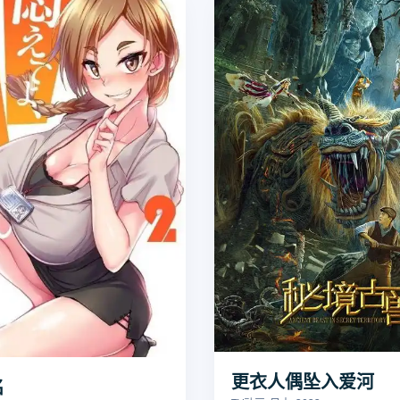
更衣人偶坠入爱河
名