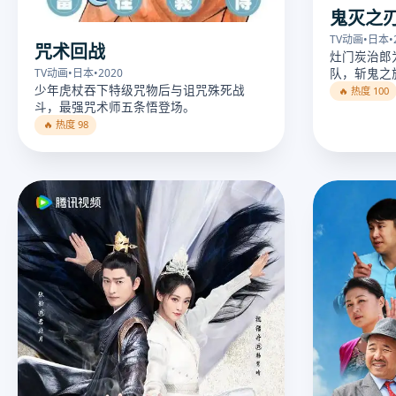
鬼灭之
TV动画
•
日本
•
咒术回战
灶门炭治郎
队，斩鬼之
TV动画
•
日本
•
2020
少年虎杖吞下特级咒物后与诅咒殊死战
🔥 热度 100
斗，最强咒术师五条悟登场。
🔥 热度 98