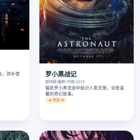
罗小黑战记
去，弥补遗
剧场版/番剧
•
中国
•
2019
猫妖罗小黑流浪中结识人类无限，治愈温
馨的奇幻故事。
🔥 热度 86