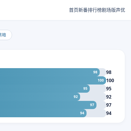
首页
新番
排行榜
剧场版
声优
黑暗
98
98
100
100
95
95
92
92
97
97
94
94